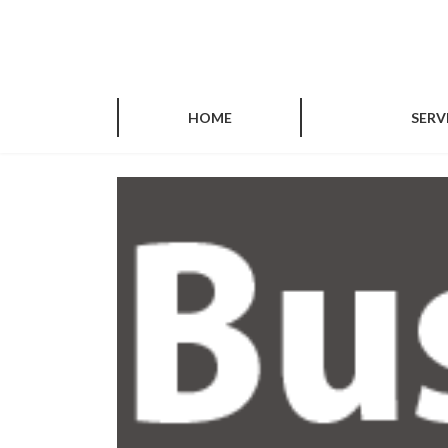
コ
ナ
ン
ビ
テ
ゲ
ン
ー
ツ
シ
HOME
SERV
へ
ョ
ス
ン
キ
に
ッ
移
プ
動