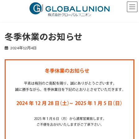
コ
ナ
ン
ビ
テ
ゲ
ン
ー
ツ
シ
へ
ョ
冬季休業のお知らせ
ス
ン
キ
に
2024年12月4日
ッ
移
プ
動