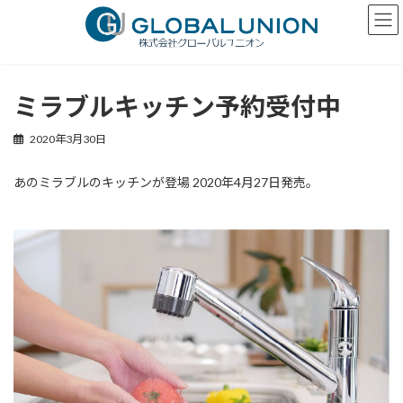
コ
ナ
ン
ビ
テ
ゲ
ン
ー
ツ
シ
へ
ョ
ミラブルキッチン予約受付中
ス
ン
キ
に
2020年3月30日
ッ
移
プ
動
あのミラブルのキッチンが登場 2020年4月27日発売。